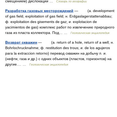
смещением) дислокации …
Словарь по географии
Разработка газовых месторождений
— (a. development
of gas field, exploitation of gas field; н. Erdgaslagerstattenabbau;
ф. exploitation des gisements de gaz; и. explotacion de
yacimientos de gas) комплекс работ по извлечению природного
газа из пласта коллектора. Под… …
Геологическая энциклопедия
Возврат скважин
— (a. return of a hole, return of a well; н.
Bohrlochrucknahme; ф. restitution des trous; и. de los agujeros
para la extraccion retorno) перевод скважин на добычу п. и.
(нефти, газа и др.) c одних объектов (пластов, горизонтов) на
другие.… …
Геологическая энциклопедия