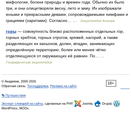
мифологии, богини природы и времен года. Обычно их было
три, и они олицетворяли весну, лето и зиму. Их изображали
юными и прекрасными девами, сопровождаемыми нимфами и
грациями (харитами). Согласно… …
Энциклопедия Кольера
горы
— совокупность близко расположенных отдельных гор,
горных хребтов, горных отрогов, кряжей, нагорий, а также
разделяющих их каньонов, долин, впадин, занимающих
определённую территорию, более или менее чётко
отделяющуюся от окружающих её равнин. По… …
Географическая энциклопедия
© Академик, 2000-2026
18+
Обратная связь:
Техподдержка
,
Реклама на сайте
👣 Путешествия
Экспорт словарей на сайты
, сделанные на PHP,
Joomla,
Drupal,
WordPress, MODx.