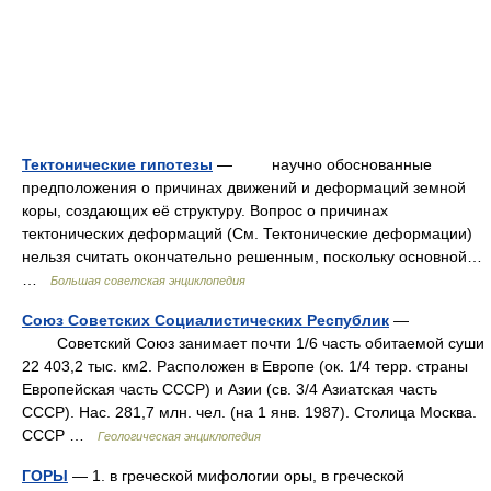
Тектонические гипотезы
— научно обоснованные
предположения о причинах движений и деформаций земной
коры, создающих её структуру. Вопрос о причинах
тектонических деформаций (См. Тектонические деформации)
нельзя считать окончательно решенным, поскольку основной…
…
Большая советская энциклопедия
Союз Советских Социалистических Республик
—
Cоветский Cоюз занимает почти 1/6 часть обитаемой суши
22 403,2 тыс. км2. Pасположен в Eвропе (ок. 1/4 терр. страны
Eвропейская часть CCCP) и Aзии (св. 3/4 Aзиатская часть
CCCP). Hac. 281,7 млн. чел. (на 1 янв. 1987). Cтолица Mосква.
CCCP …
Геологическая энциклопедия
ГОРЫ
— 1. в греческой мифологии оры, в греческой